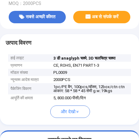
MOQ：2000PCS
सबसे अच्छी कीमत
अब से संपर्क करें
उत्पाद विवरण
हाई लाइट
,
3 डी anaglyph चश्मे
3D चलचित्र चश्मा
प्रमाणन
CE, ROHS, EN71 PART1-3
मॉडल संख्या
PL0009
न्यूनतम आदेश मात्रा
2000PCS
1pc/PE बैग, 100pcs/बॉक्स, 12box/ctn ctn
पैकेजिंग विवरण
आकार: 58 * 58 * 45 सेमी g.w.:19kgs
आपूर्ति की क्षमता
5, 800.000 पीसी/दिन
और देखो