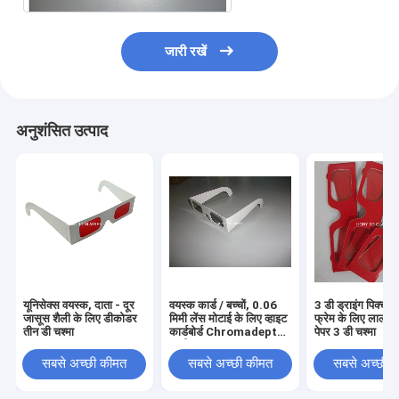
जारी रखें
अनुशंसित उत्पाद
यूनिसेक्स वयस्क, दाता - दूर
वयस्क कार्ड / बच्चों, 0.06
3 डी ड्राइंग पिक्चर, क
जासूस शैली के लिए डीकोडर
मिमी लेंस मोटाई के लिए व्हाइट
फ्रेम के लिए लाल र
तीन डी चश्मा
कार्डबोर्ड Chromadepth
पेपर 3 डी चश्मा
3 डी चश्मा
सबसे अच्छी कीमत
सबसे अच्छी कीमत
सबसे अच्छी 