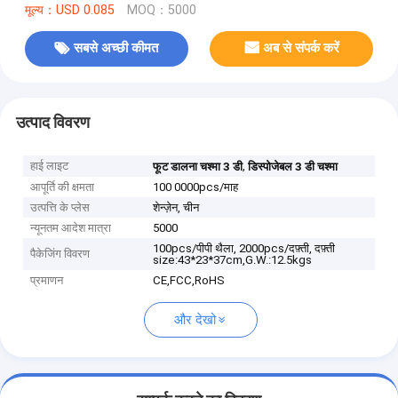
मूल्य：USD 0.085
MOQ：5000
सबसे अच्छी कीमत
अब से संपर्क करें
उत्पाद विवरण
हाई लाइट
,
फूट डालना चश्मा 3 डी
डिस्पोजेबल 3 डी चश्मा
आपूर्ति की क्षमता
100 0000pcs/माह
उत्पत्ति के प्लेस
शेन्ज़ेन, चीन
न्यूनतम आदेश मात्रा
5000
100pcs/पीपी थैला, 2000pcs/दफ़्ती, दफ़्ती
पैकेजिंग विवरण
size:43*23*37cm,G.W.:12.5kgs
प्रमाणन
CE,FCC,RoHS
और देखो