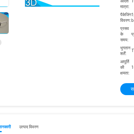
आदेश
1
मात्रा:
पैकेजिंग
1
विवरण:
b
प्रसव
के
प
समय:
भुगतान
T
शर्तें:
आपूर्ति
की
1
क्षमता:
स
जानकारी
उत्पाद विवरण