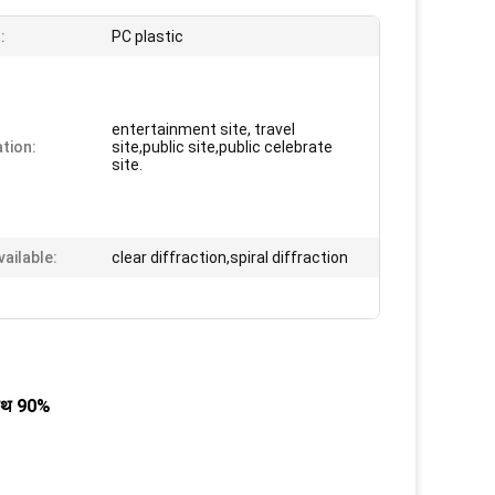
:
PC plastic
entertainment site, travel
ation:
site,public site,public celebrate
site.
vailable:
clear diffraction,spiral diffraction
साथ 90%