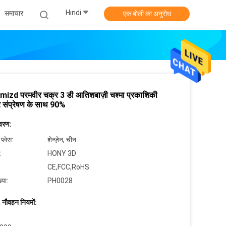
Hindi
समाचार
एक बोली का अनुरोध
izd परमवीर चक्र 3 डी आतिशबाज़ी चश्मा प्रकाशिकी
र संप्रेषण के साथ 90%
िवरण:
 प्लेस:
शेन्ज़ेन, चीन
:
HONY 3D
CE,FCC,RoHS
्या:
PH0028
 नौवहन नियमों: