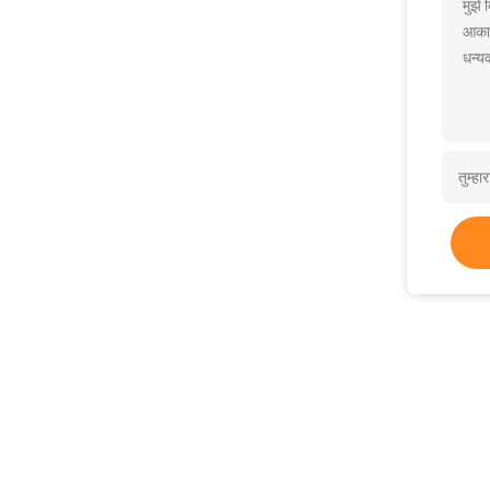
मुझे
आकार
धन्यव