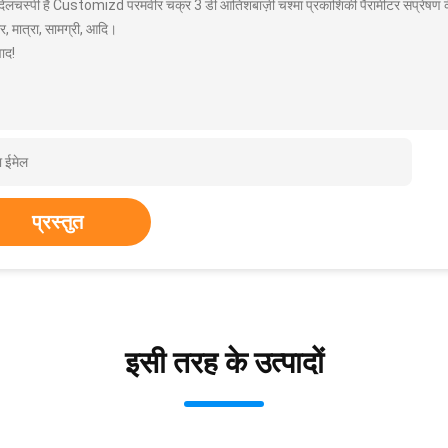
 दिलचस्पी है Customizd परमवीर चक्र 3 डी आतिशबाज़ी चश्मा प्रकाशिकी पैरामीटर संप्रेषण क
, मात्रा, सामग्री, आदि।
ाद!
प्रस्तुत
इसी तरह के उत्पादों