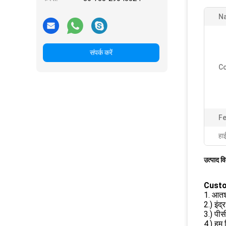
N
संपर्क करें
Co
Fe
हा
उत्पाद व
Custom
1. आतश
2.) इंद्
3.) पीस
4.) हम 