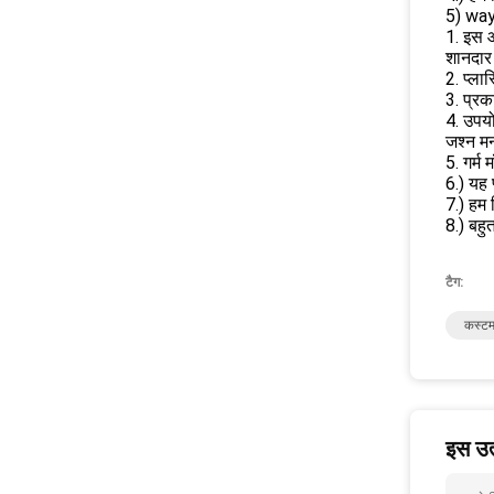
5) wayf
1. इस आ
शानदार 
2. प्ला
3. प्रक
4. उपयो
जश्न म
5. गर्म
6.) यह 
7.) हम 
8.) बहु
टैग:
कस्टम 
इस उत्