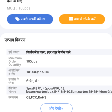
दलों के लिए
MOQ：100pcs
सबसे अच्छी कीमत
अब से संपर्क करें
उत्पाद विवरण
हाई लाइट
,
विवर्तन लेंस चश्मा
इंद्रधनुष विवर्तन चश्मे
Minimum
Order
100pcs
Quantity
आपूर्ति की
10 0000pcs/माह
क्षमता
उत्पत्ति के
शेन्ज़ेन, चीन
प्लेस
पैकेजिंग
1pc/PE बैग, 45pcs/बॉक्स, 12
विवरण
boxes/carton,box:54*18.5*10.5cm,carton:58*58*46cm,G.
प्रमाणन
CE,FCC,RoHS
और देखो