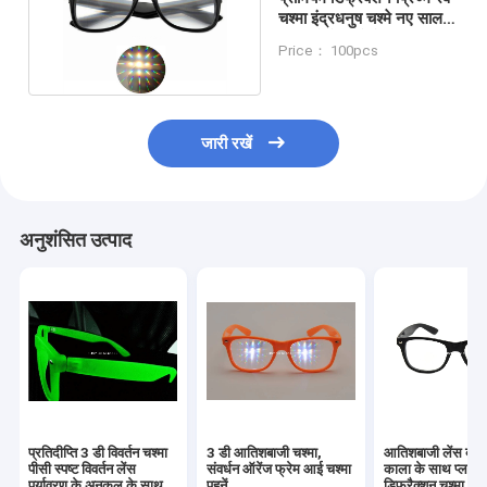
चश्मा इंद्रधनुष चश्मे नए साल
छुट्टियों के दलों के लिए
Price： 100pcs
जारी रखें
अनुशंसित उत्पाद
प्रतिदीप्ति 3 डी विवर्तन चश्मा
3 डी आतिशबाजी चश्मा,
आतिशबाजी लेंस क्ल
पीसी स्पष्ट विवर्तन लेंस
संवर्धन ऑरेंज फ्रेम आई चश्मा
काला के साथ प्लास्
पर्यावरण के अनुकूल के साथ
पहनें
डिफ्रैक्शन चश्मा