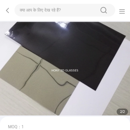
2
/
2
MOQ：1