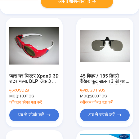
अपनी आवश्यकता दें
प्यारा घर थिएटर XpanD 3D
45 क्लिप / 135 डिग्री
शटर चश्मा, DLP लिंक 3 डी
रैखिक फूट डालना 3 डी चश्मा
चश्मा
Imax सिनेमा या होम थियेटर
मूल्य:
USD28
मूल्य:
USD1.905
के लिए
MOQ:
100PCS
MOQ:
2000PCS
नवीनतम कीमत पता करें
नवीनतम कीमत पता करें
अब से संपर्क करें
अब से संपर्क करें