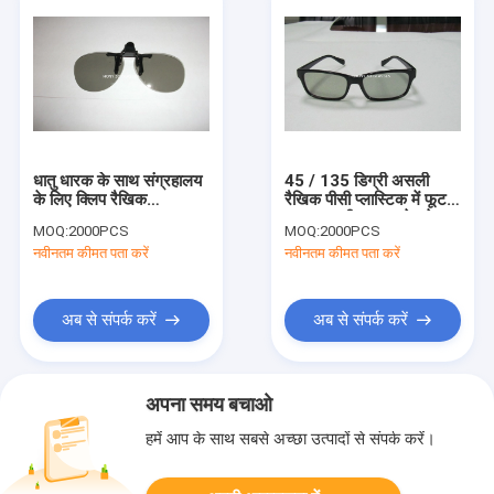
धातु धारक के साथ संग्रहालय
45 / 135 डिग्री असली
के लिए क्लिप रैखिक
रैखिक पीसी प्लास्टिक में फूट
Polarized 3D 4D 5 D 6
डालना 3 डी चश्मा फ्रेम के
MOQ:
2000PCS
MOQ:
2000PCS
डी चश्मा
लिए पार्टी खेल
नवीनतम कीमत पता करें
नवीनतम कीमत पता करें
अब से संपर्क करें
अब से संपर्क करें
अपना समय बचाओ
हमें आप के साथ सबसे अच्छा उत्पादों से संपर्क करें।