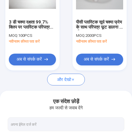
हमसे संपर्क करें
3 डी चश्मा दक्षता 99.7%
पीसी प्लास्टिक सूर्य चश्मा फ्रेम
क्लिप पर प्लास्टिक परिपत्र
के साथ परिपत्र फूट डालना 3
परिपत्र फूट डालना 3 डी चश्मा
Polarized
डी चश्मा
MOQ:
100PCS
MOQ:
2000PCS
नवीनतम कीमत पता करें
नवीनतम कीमत पता करें
3 डी आतिशबाज़ी चश्मा
रैखिक फूट डालना 3 डी चश्मा
अब से संपर्क करें
अब से संपर्क करें
3D सिनेमा सिस्टम
और देखो
फूट डालना फिल्म शीट
3 डी चश्मा विवर्तन
एक संदेश छोड़ें
हम जल्दी से जवाब देंगे
3 डी anaglyph चश्मे
प्रोजेक्टर पोलारिज़र फ़िल्टर