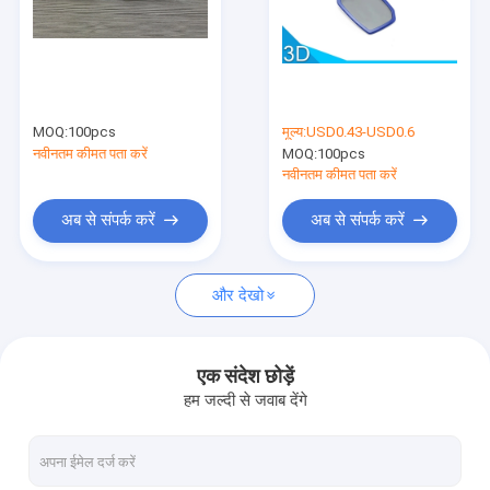
हमसे संपर्क करें
परिपत्र फूट डालना 3 डी चश्मा
MOQ:
100pcs
मूल्य:
USD0.43-USD0.6
नवीनतम कीमत पता करें
MOQ:
100pcs
3 डी आतिशबाज़ी चश्मा
नवीनतम कीमत पता करें
रैखिक फूट डालना 3 डी चश्मा
अब से संपर्क करें
अब से संपर्क करें
3D सिनेमा सिस्टम
और देखो
फूट डालना फिल्म शीट
3 डी चश्मा विवर्तन
एक संदेश छोड़ें
हम जल्दी से जवाब देंगे
3 डी anaglyph चश्मे
प्रोजेक्टर पोलारिज़र फ़िल्टर