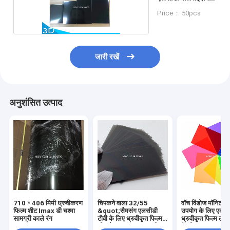
फिल्म
Price： 50pcs
जारी रखें
अनुशंसित उत्पाद
710 * 406 मिमी ध्रुवीकरण
चिपकने वाला 32/55
वॉच विंडोज मॉनिटर ट
फिल्म शीट Imax डी चश्मा
&quot;सैमसंग एलसीडी
उपयोग के लिए एका
सामग्री काले रंग
टीवी के लिए ध्रुवीकृत फिल्म
ध्रुवीकृत फिल्म लाल
शीट मैट चमकदार सामग्री
बैंगनी