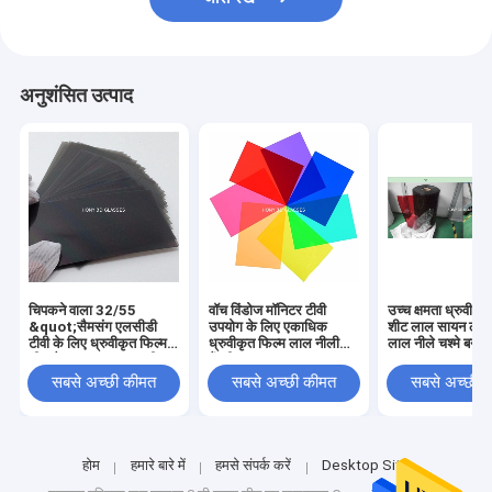
अनुशंसित उत्पाद
चिपकने वाला 32/55
वॉच विंडोज मॉनिटर टीवी
उच्च क्षमता ध्रुवीक
&quot;सैमसंग एलसीडी
उपयोग के लिए एकाधिक
शीट लाल सायन लेंस
टीवी के लिए ध्रुवीकृत फिल्म
ध्रुवीकृत फिल्म लाल नीली
लाल नीले चश्मे बना
शीट मैट चमकदार सामग्री
बैंगनी
सबसे अच्छी कीमत
सबसे अच्छी कीमत
सबसे अच्छी 
होम
हमारे बारे में
हमसे संपर्क करें
Desktop Site