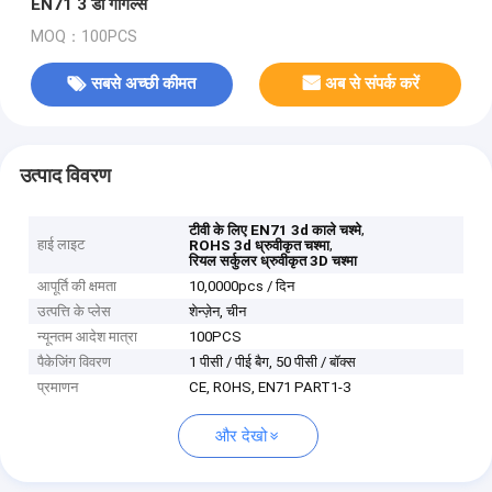
EN71 3 डी गॉगल्स
MOQ：100PCS
सबसे अच्छी कीमत
अब से संपर्क करें
उत्पाद विवरण
,
टीवी के लिए EN71 3d काले चश्मे
हाई लाइट
,
ROHS 3d ध्रुवीकृत चश्मा
रियल सर्कुलर ध्रुवीकृत 3D चश्मा
आपूर्ति की क्षमता
10,0000pcs / दिन
उत्पत्ति के प्लेस
शेन्ज़ेन, चीन
न्यूनतम आदेश मात्रा
100PCS
पैकेजिंग विवरण
1 पीसी / पीई बैग, 50 पीसी / बॉक्स
प्रमाणन
CE, ROHS, EN71 PART1-3
और देखो