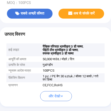
MOQ：100PCS
सबसे अच्छी कीमत
अब से संपर्क करें
उत्पाद विवरण
,
रैखिक परिपत्र ध्रुवीकृत 3 डी चश्मा
हाई लाइट
,
पीईटी लेंस ध्रुवीकृत 3 डी चश्मा
वयस्क ध्रुवीकृत 3 डी चश्मा
आपूर्ति की क्षमता
50,000 पाउंड / मोहरे / दिन
उत्पत्ति के प्लेस
गुआंग्डोंग
न्यूनतम आदेश मात्रा
100PCS
1 pc / PE बैग 30 sztuk / बॉक्स 12 बक्से / गत्ते
पैकेजिंग विवरण
का डिब्बा
प्रमाणन
CE,FCC,RoHS
और देखो