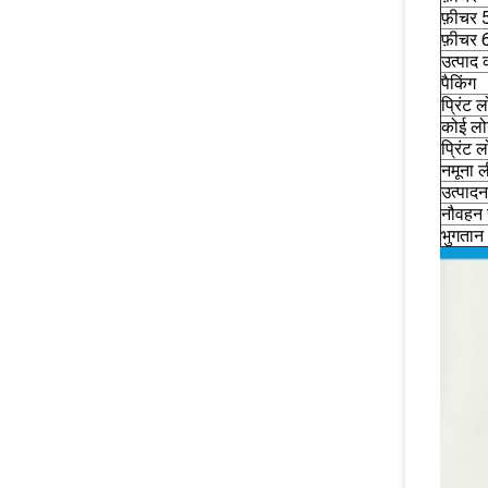
फ़ीचर 
फ़ीचर 
उत्पाद
पैकिंग
प्रिंट ल
कोई लो
प्रिंट
नमूना 
उत्पाद
नौवहन 
भुगतान