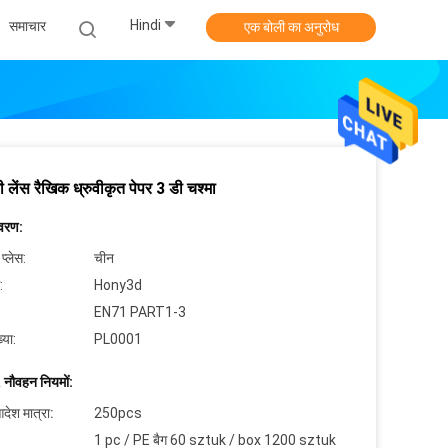
Hindi
समाचार
एक बोली का अनुरोध
ी लेंस रैखिक ध्रुवीकृत पेपर 3 डी चश्मा
िवरण:
 प्लेस:
चीन
:
Hony3d
EN71 PART1-3
्या:
PL0001
 नौवहन नियमों:
देश मात्रा:
250pcs
1 pc / PE बैग 60 sztuk / box 1200 sztuk