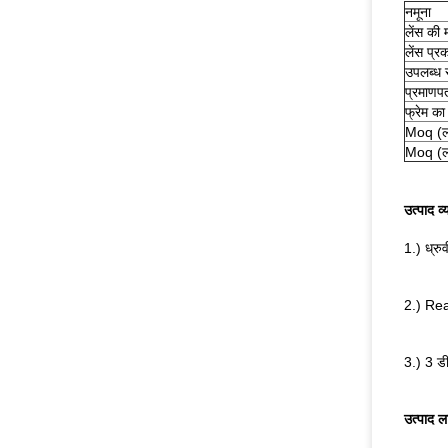
नमूना
लेंस की 
लेंस प्र
उपलब्ध रं
प्रमाणपत
फ्रेम का
Moq (लो
Moq (लो
उत्पाद व्
1.) ध्रुव
2.) Real
3.) 3 डी
उत्पाद ल