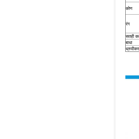
कोण
रंग
सतही क
बाधा
ध्रुवीक