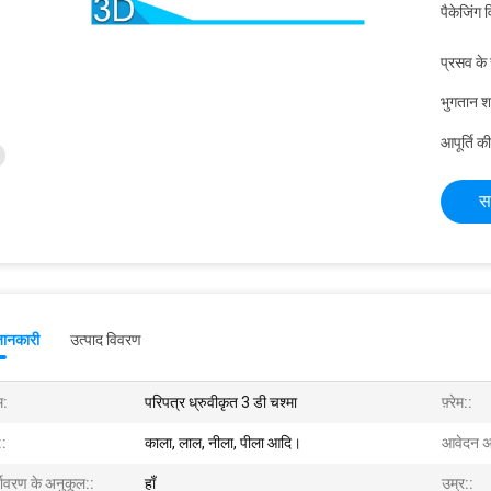
पैकेजिंग 
प्रसव के
भुगतान शर्त
आपूर्ति की
स
जानकारी
उत्पाद विवरण
म:
परिपत्र ध्रुवीकृत 3 डी चश्मा
फ़्रेम::
::
काला, लाल, नीला, पीला आदि।
आवेदन अ
्यावरण के अनुकूल::
हाँ
उम्र::