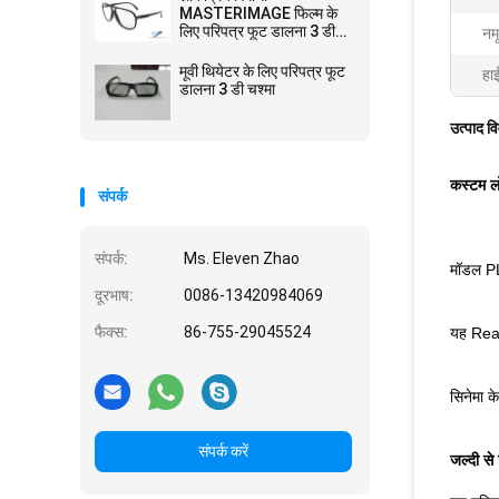
MASTERIMAGE फिल्म के
लिए परिपत्र फूट डालना 3 डी
नमू
चश्मा खरोंच
मूवी थियेटर के लिए परिपत्र फूट
हा
डालना 3 डी चश्मा
उत्पाद व
कस्टम ल
संपर्क
संपर्क:
Ms. Eleven Zhao
मॉडल PL
दूरभाष:
0086-13420984069
फैक्स:
86-755-29045524
यह Real
सिनेमा क
संपर्क करें
जल्दी से