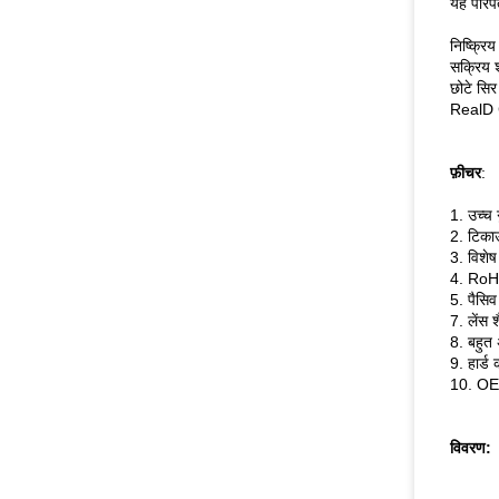
यह परिपत
निष्क्रि
सक्रिय श
छोटे सिर
RealD C
फ़ीचर
:
1. उच्च ग
2. टिकाऊ
3. विशेष
4. RoHS 
5. पैसिव
7. लेंस श
8. बहुत 
9. हार्ड
10. OE
विवरण: