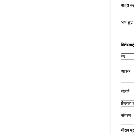
मात्रा बड
आप छूट द
विशेषताएं
मद
आकार
मोटाई
छिलका 
संचरण
मौसम प्