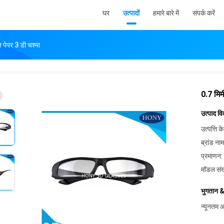
घर
उत्पादों
हमारे बारे में
संपर्क करें
त पेपर 3 डी चश्मा
0.7 मिम
उत्पाद व
उत्पत्ति के
ब्रांड नाम
प्रमाणन:
मॉडल संख
भुगतान &
न्यूनतम आ