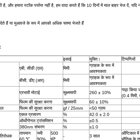
़ी है, और हमारा स्टॉक पर्याप्त नहीं है, हम वादा करते हैं कि 10 दिनों में माल बाहर भेज दें, यदि नह
ेते हैं या मुआवजे के रूप में आपको अधिक चश्मा भेजते हैं
:
इकाई
युक्ति।
टिप्पणियों
ग्राहक के रूप में
एबी, सीडी (एल)
मिमी
आवश्यकता
ग्राहक के रूप में
बीसी, डीए (आर)
मिमी
आवश्यकता
गाढ़ा किया 
प्रभावी मोटाई
सुक्ष्ममापी
260 ± 10%
(0.4 मिमी, 
फिल्म की सुरक्षा करना
सुक्ष्ममापी
60 ± 10%
बल
फिल्म की सुरक्षा करना
gf / 25mm
<50 ग्राम
एकल प्रसारण
%
42.0 ± 2.0
ऑर्थोगोनल ट्रांसमिशन
%
≤0.5
380nm संचरण
%
≤1.0
तापमान
नमी
500
ऑप्टिकल में
रतिरोधक
-
3 साल
60 ℃
90%
घंटे
भौतिक के ग