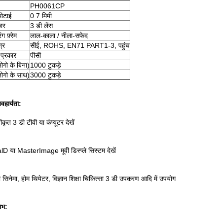
PH0061CP
मोटाई
0.7 मिमी
कार
3 डी लेंस
ग फ़्रेम
लाल-काला / नीला-सफेद
्र
सीई, ROHS, EN71 PART1-3, पहुंच
 प्रकार
पीसी
गो के बिना)
1000 टुकड़े
गो के साथ)
3000 टुकड़े
यवहार्यता:
ीकृत 3 डी टीवी या कंप्यूटर देखें
D या MasterImage मूवी डिस्प्ले सिस्टम देखें
 सिनेमा, होम थियेटर, विज्ञान शिक्षा चिकित्सा 3 डी उपकरण आदि में उपयोग
ाभ: