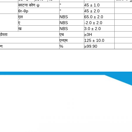
काटना कोण ψ
°
45 ± 1.0
θr-θp
°
45 ± 2.0
एल
NBS
65.0 ± 2.0
ए
NBS
-2.0 ± 2.0
ख
NBS
3.0 ± 2.0
ठोरता
एच
≥3H
एनएम
125 ± 10.0
रण
%
≥99.90